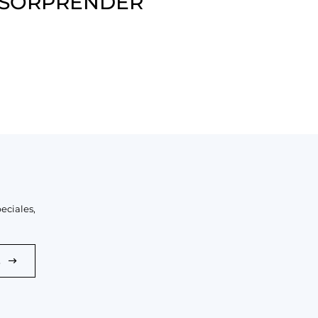
 SORPRENDER
eciales,
E