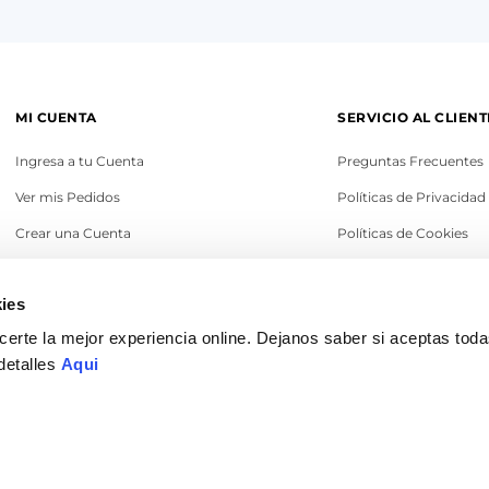
MI CUENTA
SERVICIO AL CLIENT
Ingresa a tu Cuenta
Preguntas Frecuentes
Ver mis Pedidos
Políticas de Privacidad
Crear una Cuenta
Políticas de Cookies
Recupera tu Contraseña
Términos y Condicione
ies
Política de Cambios
erte la mejor experiencia online. Dejanos saber si aceptas tod
Legales
detalles
Aqui