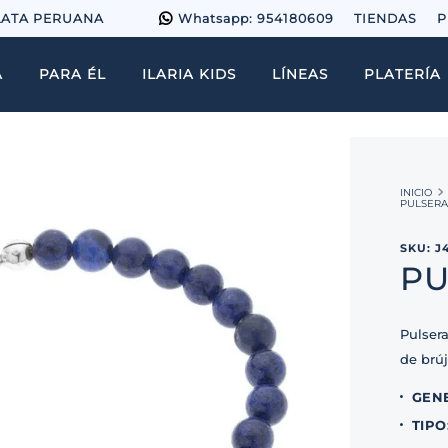
LATA PERUANA
Whatsapp: 954180609
TIENDAS
P
A
PARA ÉL
ILARIA KIDS
LÍNEAS
PLATERÍA
PULSER
SKU
:
J
PU
Pulsera
de brú
GEN
TIPO