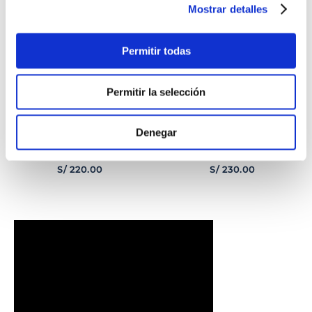
Mostrar detalles
Permitir todas
Permitir la selección
Denegar
PULSERA
PULSERA GEORGE
CORAZONCITO BASIC
HOMBRE
S/
220
.
00
S/
230
.
00