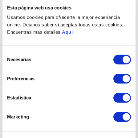
PRODUCTOS RELACIONADOS
Esta página web usa cookies
Usamos cookies para ofrecerte la mejor experiencia
online. Dejanos saber si aceptas todas estas cookies.
Encuentras mas detalles
Aqui
Selección
Necesarias
de
consentimiento
Preferencias
PULSERA VITTORIO LG
PULSERA VITTORIO MD
HOMBRE
HOMBRE
S/
775
.
00
S/
775
.
00
Estadística
TAMBIÉN PODRÍA
Marketing
INTERESARTE