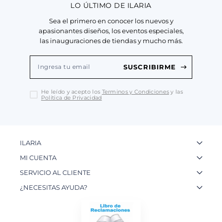
LO ÚLTIMO DE ILARIA
Sea el primero en conocer los nuevos y
apasionantes diseños, los eventos especiales,
las inauguraciones de tiendas y mucho más.
SUSCRIBIRME
He leído y acepto los
Terminos y Condiciones
y las
Política de Privacidad
ILARIA
La Marca
MI CUENTA
Nuestas Tiendas
Ingresa a tu Cuenta
SERVICIO AL CLIENTE
Nuestos Artesanos
Ver mis Pedidos
Preguntas Frecuentes
¿NECESITAS AYUDA?
Contacto
Crear una Cuenta
Políticas de Privacidad
WhatsApp: 954 180 609
Trabaja con nosotros
Recupera tu Contraseña
Políticas de Cookies
Email:
info@ilariainternational.com