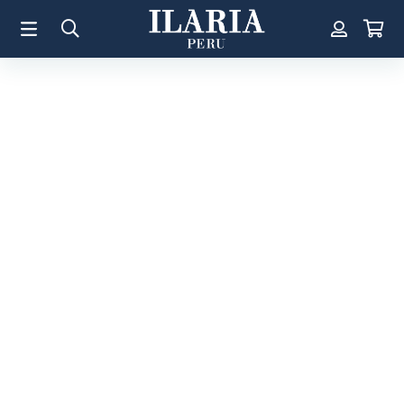
TÉRMINOS MÁS BUSCADOS
1
.
Aretes
2
.
Pulsera
3
.
Collar
4
.
Anillos
5
.
Pulsera Mujer
6
.
Perla
7
.
Cruz
8
.
Anillo
9
.
Corazon
10
.
Pulsera Hombre