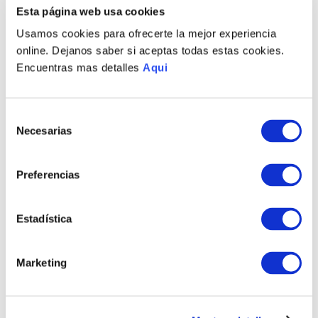
Esta página web usa cookies
Usamos cookies para ofrecerte la mejor experiencia
online. Dejanos saber si aceptas todas estas cookies.
Encuentras mas detalles
Aqui
Selección
Necesarias
de
consentimiento
Preferencias
PULSERA VITTORIO LG
PULSERA VITTORIO MD
HOMBRE
HOMBRE
S/
775
.
00
S/
775
.
00
Estadística
TAMBIÉN PODRÍA
Marketing
INTERESARTE