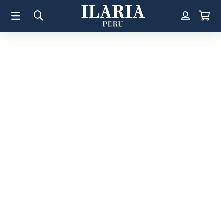
TÉRMINOS MÁS BUSCADOS
1
.
Aretes
2
.
Pulsera
3
.
Collar
4
.
Anillos
5
.
Perla
6
.
Pulsera Mujer
7
.
Anillo
8
.
Corazon
9
.
Pulsera Hombre
10
.
Cruz