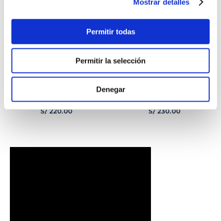
Mostrar detalles
Permitir todas
Permitir la selección
Denegar
PULSERA
PULSERA GEORGE
CORAZONCITO BASIC
HOMBRE
S/
220
.
00
S/
230
.
00