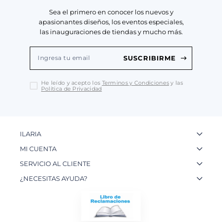
Sea el primero en conocer los nuevos y
apasionantes diseños, los eventos especiales,
las inauguraciones de tiendas y mucho más.
SUSCRIBIRME
He leído y acepto los
Terminos y Condiciones
y las
Política de Privacidad
ILARIA
La Marca
MI CUENTA
Nuestas Tiendas
Ingresa a tu Cuenta
SERVICIO AL CLIENTE
Nuestos Artesanos
Ver mis Pedidos
Preguntas Frecuentes
¿NECESITAS AYUDA?
Contacto
Crear una Cuenta
Políticas de Privacidad
WhatsApp: 954 180 609
Trabaja con nosotros
Recupera tu Contraseña
Políticas de Cookies
Email:
info@ilariainternational.com
Términos y Condiciones