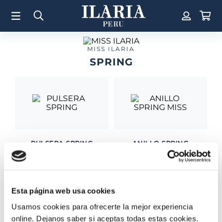
TÉRMINOS MÁS BUSCADOS
1
.
Aretes
2
.
Pulsera
MISS ILARIA
SPRING
3
.
Collar
4
.
Anillos
5
.
Perla
6
.
Pulsera Mujer
7
.
Anillo
PULSERA SPRING
ANILLO SPRING
8
.
Corazon
MISS
S/
780
.
00
S/
300
.
00
9
.
Pulsera Hombre
10
.
Cruz
Esta página web usa cookies
Usamos cookies para ofrecerte la mejor experiencia
online. Dejanos saber si aceptas todas estas cookies.