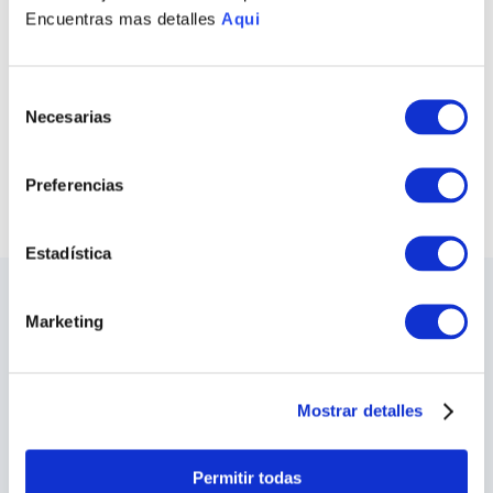
Encuentras mas detalles
Aqui
COLLAR SPRING
ARETES SPRING
S/
1500
.
00
S/
360
.
00
Selección
Necesarias
de
COMPRAR TODO
consentimiento
VER TODAS LAS COLECCIONES
Preferencias
Estadística
LO ÚLTIMO DE ILARIA
Marketing
Sea el primero en conocer los nuevos y
apasionantes diseños, los eventos especiales,
las inauguraciones de tiendas y mucho más.
Mostrar detalles
SUSCRIBIRME
Permitir todas