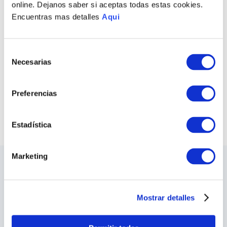
online. Dejanos saber si aceptas todas estas cookies.
Encuentras mas detalles
Aqui
ANILLO
PRINCIPESSA MISS
Selección
S/
685
.
00
Necesarias
de
consentimiento
COMPRAR TODO
Preferencias
VER TODAS LAS COLECCIONES
Estadística
Marketing
LO ÚLTIMO DE ILARIA
Sea el primero en conocer los nuevos y
apasionantes diseños, los eventos especiales,
Mostrar detalles
las inauguraciones de tiendas y mucho más.