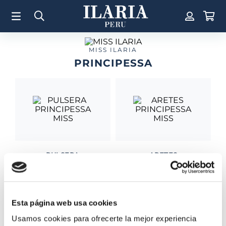
TÉRMINOS MÁS BUSCADOS
1
.
Aretes
2
.
Pulsera
MISS ILARIA
PRINCIPESSA
3
.
Collar
4
.
Anillos
5
.
Perla
6
.
Pulsera Mujer
7
.
Anillo
8
.
Cruz
PULSERA
ARETES
PRINCIPESSA MISS
PRINCIPESSA MISS
9
.
Corazon
S/
590
.
00
S/
345
.
00
10
.
Argollas
Esta página web usa cookies
Usamos cookies para ofrecerte la mejor experiencia