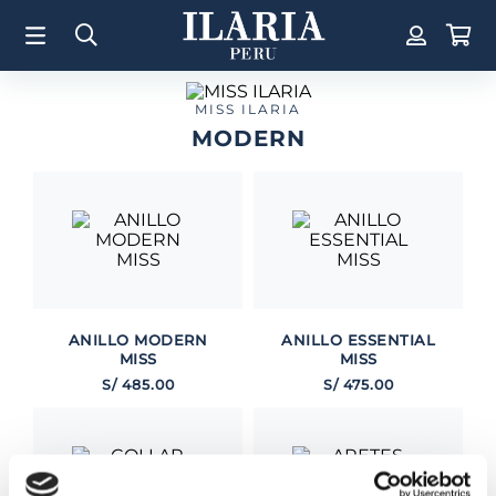
TÉRMINOS MÁS BUSCADOS
1
.
Aretes
2
.
Pulsera
MISS ILARIA
MODERN
3
.
Collar
4
.
Anillos
5
.
Pulsera Mujer
6
.
Cruz
7
.
Perla
8
.
Corazon
ANILLO MODERN
ANILLO ESSENTIAL
MISS
MISS
9
.
Pulsera Hombre
S/
485
.
00
S/
475
.
00
10
.
Anillo