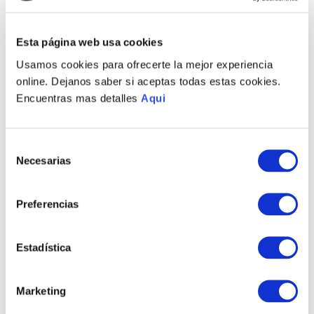
ARETES MODERN
Esta página web usa cookies
COLLAR MODERN
S/
225
.
00
MISS
Usamos cookies para ofrecerte la mejor experiencia
S/
3410
.
00
online. Dejanos saber si aceptas todas estas cookies.
Encuentras mas detalles
Aqui
Selección
Necesarias
de
consentimiento
PULSERA MODERN
Preferencias
MISS
S/
1450
.
00
Estadística
COMPRAR TODO
Marketing
VER TODAS LAS COLECCIONES