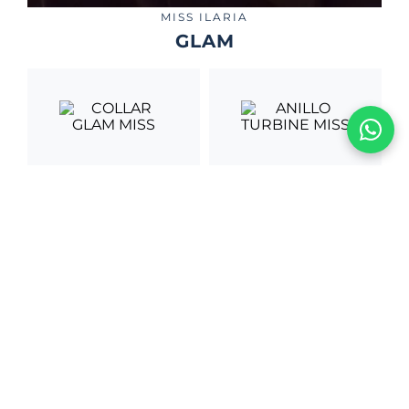
MISS ILARIA
GLAM
COLLAR GLAM MISS
ANILLO TURBINE
MISS
S/
1725
.
00
S/
620
.
00
ARETES GLAM MISS
PULSERA GLAM
MISS
S/
245
.
00
S/
815
.
00