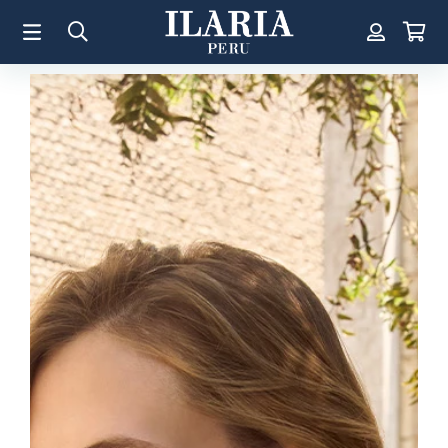
TÉRMINOS MÁS BUSCADOS
1
.
Aretes
2
.
Pulsera
3
.
Collar
4
.
Anillos
5
.
Perla
6
.
Pulsera Mujer
7
.
Anillo
8
.
Corazon
9
.
Cruz
10
.
Pulsera Hombre