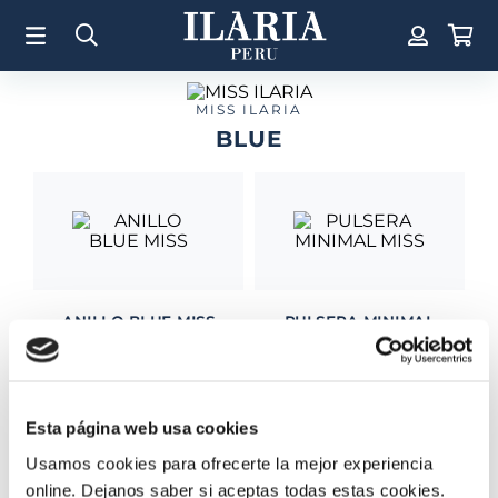
TÉRMINOS MÁS BUSCADOS
1
.
Aretes
2
.
Pulsera
MISS ILARIA
BLUE
3
.
Collar
4
.
Anillos
5
.
Perla
6
.
Pulsera Mujer
7
.
Anillo
ANILLO BLUE MISS
PULSERA MINIMAL
8
.
Corazon
MISS
S/
725
.
00
S/
605
.
00
9
.
Pulsera Hombre
10
.
Cruz
Esta página web usa cookies
Usamos cookies para ofrecerte la mejor experiencia
online. Dejanos saber si aceptas todas estas cookies.