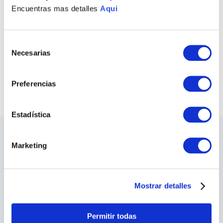
Encuentras mas detalles
Aqui
COLLAR BLUE MISS
ARETES BLUE MISS
S/
1090
.
00
S/
710
.
00
Selección
Necesarias
de
COMPRAR TODO
consentimiento
VER TODAS LAS COLECCIONES
Preferencias
Estadística
LO ÚLTIMO DE ILARIA
Marketing
Sea el primero en conocer los nuevos y
apasionantes diseños, los eventos especiales,
las inauguraciones de tiendas y mucho más.
Mostrar detalles
SUSCRIBIRME
Permitir todas