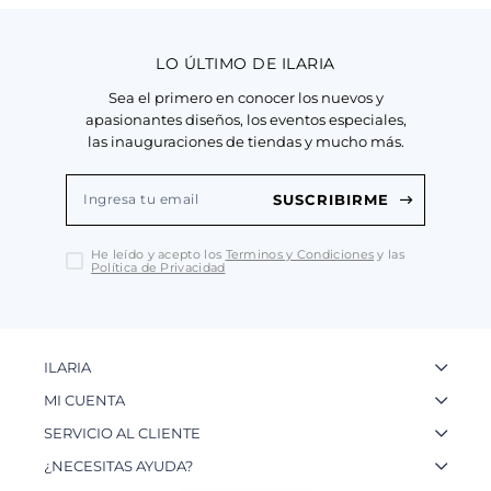
LO ÚLTIMO DE ILARIA
Sea el primero en conocer los nuevos y
apasionantes diseños, los eventos especiales,
las inauguraciones de tiendas y mucho más.
SUSCRIBIRME
He leído y acepto los
Terminos y Condiciones
y las
Política de Privacidad
ILARIA
La Marca
MI CUENTA
Nuestas Tiendas
Ingresa a tu Cuenta
SERVICIO AL CLIENTE
Nuestos Artesanos
Ver mis Pedidos
Preguntas Frecuentes
¿NECESITAS AYUDA?
Contacto