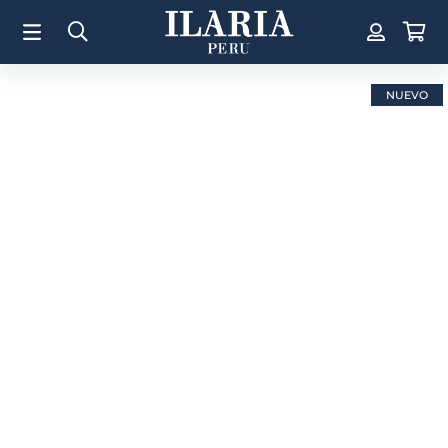
TÉRMINOS MÁS BUSCADOS
1
.
Aretes
2
.
Pulsera
NUEVO
3
.
Collar
4
.
Anillos
5
.
Perla
6
.
Pulsera Mujer
7
.
Anillo
8
.
Cruz
9
.
Corazon
10
.
Argollas