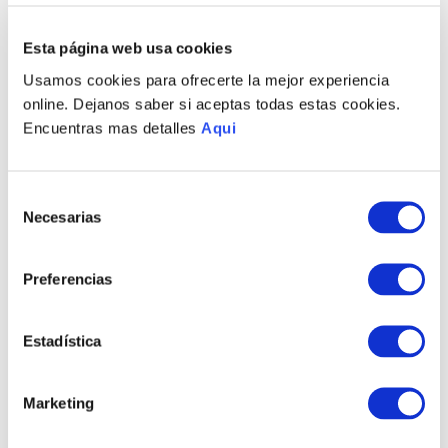
Recojo en tienda gratis
Esta página web usa cookies
PRODUCTOS RELACIONADOS
Usamos cookies para ofrecerte la mejor experiencia
online. Dejanos saber si aceptas todas estas cookies.
NUEVO
NUEVO
Encuentras mas detalles
Aqui
Selección
Necesarias
de
consentimiento
Preferencias
MATE BÚHO TENISTA
MATE BÚHO TURISTA
Estadística
S/
515
.
00
S/
685
.
00
Marketing
TAMBIÉN PODRÍA
INTERESARTE