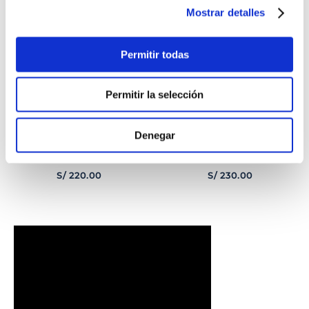
Mostrar detalles
Permitir todas
Permitir la selección
Denegar
PULSERA
PULSERA GEORGE
CORAZONCITO BASIC
HOMBRE
S/
220
.
00
S/
230
.
00