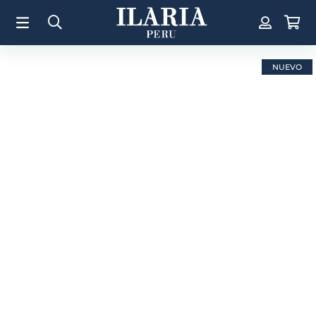
TÉRMINOS MÁS BUSCADOS
1
.
Aretes
2
.
Pulsera
NUEVO
3
.
Collar
4
.
Anillos
5
.
Perla
6
.
Pulsera Mujer
7
.
Anillo
8
.
Corazon
9
.
Pulsera Hombre
10
.
Cruz