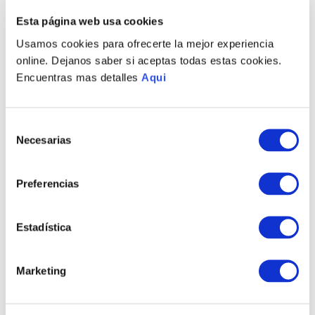
Esta página web usa cookies
PRODUCTOS RELACIONADOS
Usamos cookies para ofrecerte la mejor experiencia
online. Dejanos saber si aceptas todas estas cookies.
NUEVO
NUEVO
Encuentras mas detalles
Aqui
Selección
Necesarias
de
consentimiento
Preferencias
MARCO LISO DELGADO
MARCO MARTILLADO
Estadística
S/
1210
.
00
S/
1210
.
00
TAMBIÉN PODRÍA
Marketing
INTERESARTE