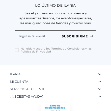
LO ÚLTIMO DE ILARIA
Sea el primero en conocer los nuevos y
apasionantes diseños, los eventos especiales,
las inauguraciones de tiendas y mucho más.
SUSCRIBIRME
He leído y acepto los
Terminos y Condiciones
y las
Política de Privacidad
ILARIA
La Marca
MI CUENTA
Nuestas Tiendas
Ingresa a tu Cuenta
SERVICIO AL CLIENTE
Nuestos Artesanos
Ver mis Pedidos
Preguntas Frecuentes
¿NECESITAS AYUDA?
Contacto
Crear una Cuenta
Políticas de Privacidad
WhatsApp: 954 180 609
Trabaja con nosotros
Recupera tu Contraseña
Políticas de Cookies