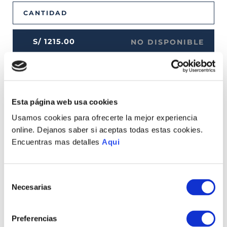
CANTIDAD
S/
1215
.
00
NO DISPONIBLE
Esta página web usa cookies
Usamos cookies para ofrecerte la mejor experiencia
online. Dejanos saber si aceptas todas estas cookies.
MEDIOS DE PAGO DISPONIBLES
Encuentras mas detalles
Aqui
Selección
Envíos a Lima y Provincia
Necesarias
de
Recojo en tienda gratis
consentimiento
Preferencias
TAMBIÉN PODRÍA