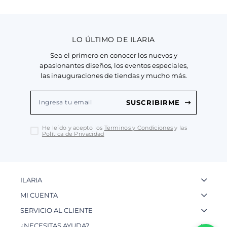
LO ÚLTIMO DE ILARIA
Sea el primero en conocer los nuevos y
apasionantes diseños, los eventos especiales,
las inauguraciones de tiendas y mucho más.
SUSCRIBIRME
He leído y acepto los
Terminos y Condiciones
y las
Política de Privacidad
ILARIA
La Marca
MI CUENTA
Nuestas Tiendas
Ingresa a tu Cuenta
SERVICIO AL CLIENTE
Nuestos Artesanos
Ver mis Pedidos
Preguntas Frecuentes
¿NECESITAS AYUDA?