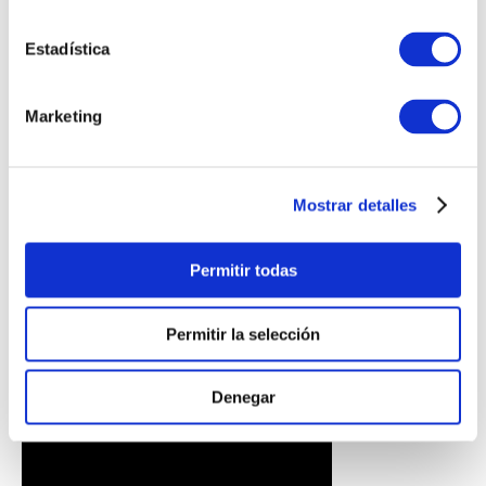
INTERESARTE
Estadística
Marketing
Mostrar detalles
Permitir todas
PULSERA
PULSERA GEORGE
CORAZONCITO BASIC
HOMBRE
Permitir la selección
S/
220
.
00
S/
230
.
00
Denegar