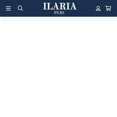
TÉRMINOS MÁS BUSCADOS
1
.
Aretes
2
.
Pulsera
3
.
Collar
4
.
Anillos
5
.
Perla
6
.
Pulsera Mujer
7
.
Anillo
8
.
Cruz
9
.
Corazon
10
.
Argollas