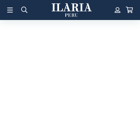
TÉRMINOS MÁS BUSCADOS
1
.
Aretes
2
.
Pulsera
3
.
Collar
4
.
Anillos
5
.
Perla
6
.
Pulsera Mujer
7
.
Anillo
8
.
Corazon
9
.
Cruz
10
.
Pulsera Hombre