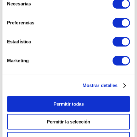
TAMBIÉN PODRÍA
Necesarias
de
INTERESARTE
consentimiento
Preferencias
Estadística
Marketing
Mostrar detalles
PULSERA
PULSERA GEORGE
CORAZONCITO BASIC
HOMBRE
S/
220
.
00
S/
230
.
00
Permitir todas
Permitir la selección