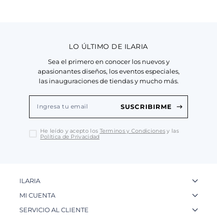
LO ÚLTIMO DE ILARIA
Sea el primero en conocer los nuevos y
apasionantes diseños, los eventos especiales,
las inauguraciones de tiendas y mucho más.
SUSCRIBIRME
He leído y acepto los
Terminos y Condiciones
y las
Política de Privacidad
ILARIA
La Marca
MI CUENTA
Nuestas Tiendas
Ingresa a tu Cuenta
SERVICIO AL CLIENTE