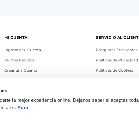
MI CUENTA
SERVICIO AL CLIENT
Ingresa a tu Cuenta
Preguntas Frecuentes
Ver mis Pedidos
Políticas de Privacidad
Crear una Cuenta
Políticas de Cookies
Recupera tu Contraseña
Términos y Condicione
ies
Política de Cambios
erte la mejor experiencia online. Dejanos saber si aceptas tod
Legales
detalles
Aqui