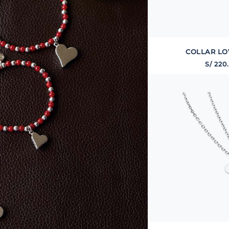
COLLAR LO
S/
220
.