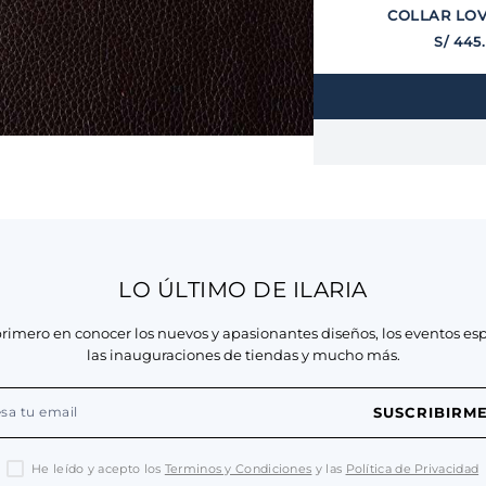
COLLAR LO
S/
445
LO ÚLTIMO DE ILARIA
primero en conocer los nuevos y apasionantes diseños, los eventos esp
las inauguraciones de tiendas y mucho más.
SUSCRIBIRM
He leído y acepto los
Terminos y Condiciones
y las
Política de Privacidad