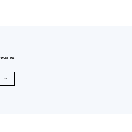
eciales,
E