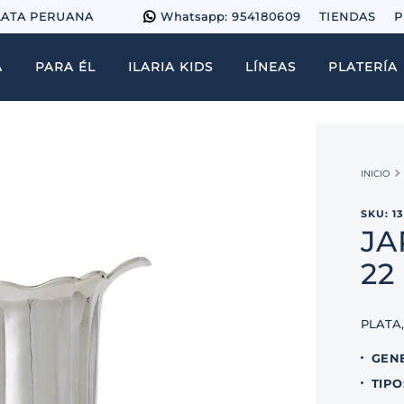
LATA PERUANA
Whatsapp: 954180609
TIENDAS
P
A
PARA ÉL
ILARIA KIDS
LÍNEAS
PLATERÍA
SKU
:
1
JA
22
PLATA
GEN
TIPO