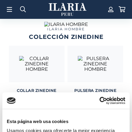
TÉRMINOS MÁS BUSCADOS
1
.
Aretes
2
.
Pulsera
ILARIA HOMBRE
COLECCIÓN ZINEDINE
3
.
Collar
4
.
Anillos
5
.
Perla
6
.
Pulsera Mujer
7
.
Anillo
8
.
Corazon
COLLAR ZINEDINE
PULSERA ZINEDINE
HOMBRE
HOMBRE
9
.
Pulsera Hombre
S/
995
.
00
S/
340
.
00
10
.
Cruz
Esta página web usa cookies
Usamos cookies para ofrecerte la mejor experiencia