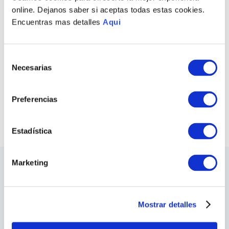
online. Dejanos saber si aceptas todas estas cookies.
Encuentras mas detalles
Aqui
PULSERA ZICO
ANILLO ZINEDINE
NEGRO HOMBRE
HOMBRE
Selección
S/
920
.
00
S/
495
.
00
Necesarias
de
consentimiento
COMPRAR TODO
Preferencias
VER TODAS LAS COLECCIONES
Estadística
Marketing
LO ÚLTIMO DE ILARIA
Sea el primero en conocer los nuevos y
apasionantes diseños, los eventos especiales,
Mostrar detalles
las inauguraciones de tiendas y mucho más.