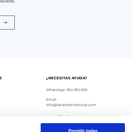
eciales,
E
E
¿NECESITAS AYUDA?
WhatsApp: 954 180 609
Email:
info@ilariainternational.com
s
Permitir todas