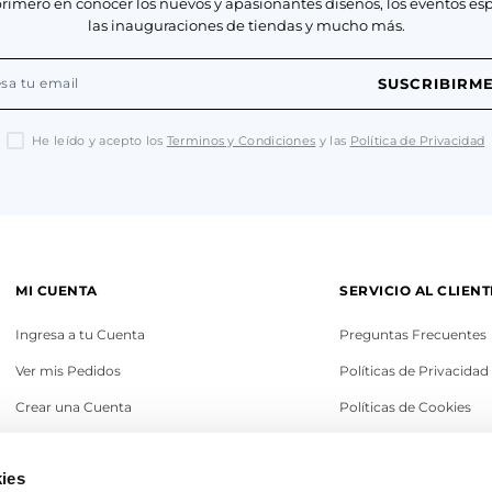
primero en conocer los nuevos y apasionantes diseños, los eventos esp
las inauguraciones de tiendas y mucho más.
SUSCRIBIRM
He leído y acepto los
Terminos y Condiciones
y las
Política de Privacidad
MI CUENTA
SERVICIO AL CLIENT
Ingresa a tu Cuenta
Preguntas Frecuentes
Ver mis Pedidos
Políticas de Privacidad
Crear una Cuenta
Políticas de Cookies
Recupera tu Contraseña
Términos y Condicione
ies
Política de Cambios