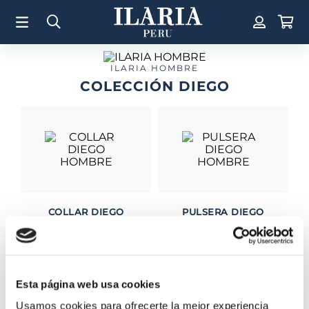
TÉRMINOS MÁS BUSCADOS
1
.
Aretes
2
.
Pulsera
ILARIA HOMBRE
COLECCIÓN DIEGO
3
.
Collar
4
.
Anillos
5
.
Pulsera Mujer
6
.
Perla
7
.
Cruz
8
.
Anillo
COLLAR DIEGO
PULSERA DIEGO
HOMBRE
HOMBRE
9
.
Corazon
S/
2365
.
00
S/
950
.
00
10
.
Pulsera Hombre
Esta página web usa cookies
Usamos cookies para ofrecerte la mejor experiencia