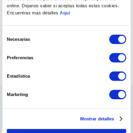
online. Dejanos saber si aceptas todas estas cookies.
Encuentras mas detalles
Aqui
PULSERA GABRIEL
ANILLO GABRIEL
HOMBRE
HOMBRE
Selección
S/
770
.
00
S/
435
.
00
Necesarias
de
consentimiento
COMPRAR TODO
Preferencias
VER TODAS LAS COLECCIONES
Estadística
Marketing
LO ÚLTIMO DE ILARIA
Sea el primero en conocer los nuevos y
apasionantes diseños, los eventos especiales,
Mostrar detalles
las inauguraciones de tiendas y mucho más.