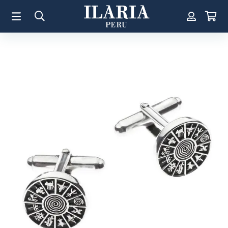
TÉRMINOS MÁS BUSCADOS
1
.
Aretes
2
.
Pulsera
3
.
Collar
4
.
Anillos
5
.
Pulsera Mujer
6
.
Perla
7
.
Cruz
8
.
Anillo
9
.
Corazon
10
.
Pulsera Hombre