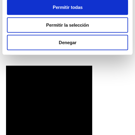
Permitir todas
Permitir la selección
PULSERA
PULSERA GEORGE
CORAZONCITO BASIC
HOMBRE
Denegar
S/
220
.
00
S/
230
.
00