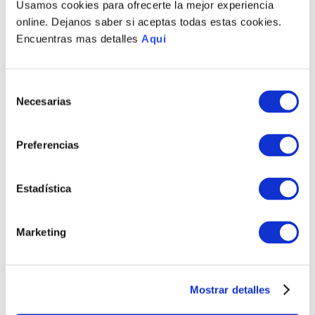
Usamos cookies para ofrecerte la mejor experiencia
online. Dejanos saber si aceptas todas estas cookies.
Encuentras mas detalles
Aqui
Selección
Necesarias
de
consentimiento
PULSERA PARACAS
COLLAR LINEAS
HOMBRE
NAZCA
Preferencias
S/
713
.
00
S/
500
.
00
S/
463
.
45
Estadística
TAMBIÉN PODRÍA
INTERESARTE
Marketing
Mostrar detalles