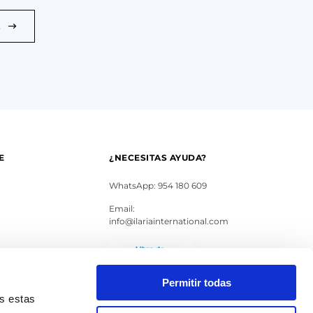
E
E
¿NECESITAS AYUDA?
WhatsApp: 954 180 609
Email:
info@ilariainternational.com
s
Permitir todas
as estas