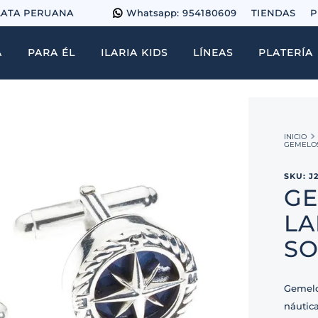
LATA PERUANA
Whatsapp: 954180609
TIENDAS
P
A
PARA ÉL
ILARIA KIDS
LÍNEAS
PLATERÍA
GEMELOS
SKU
:
J
GE
LA
SO
Gemelo
náutica