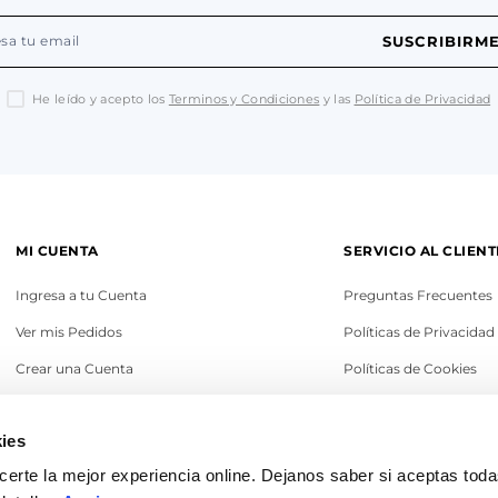
SUSCRIBIRM
He leído y acepto los
Terminos y Condiciones
y las
Política de Privacidad
MI CUENTA
SERVICIO AL CLIENT
Ingresa a tu Cuenta
Preguntas Frecuentes
Ver mis Pedidos
Políticas de Privacidad
Crear una Cuenta
Políticas de Cookies
Recupera tu Contraseña
Términos y Condicione
ies
Política de Cambios
erte la mejor experiencia online. Dejanos saber si aceptas tod
Legales