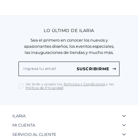
LO ÚLTIMO DE ILARIA
Sea el primero en conocer los nuevos y
apasionantes diseños, los eventos especiales,
las inauguraciones de tiendas y mucho más.
SUSCRIBIRME
He leído y acepto los
Terminos y Condiciones
y las
Política de Privacidad
ILARIA
La Marca
MI CUENTA
Nuestas Tiendas
Ingresa a tu Cuenta
SERVICIO AL CLIENTE