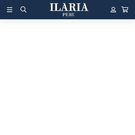
TÉRMINOS MÁS BUSCADOS
1
.
Aretes
2
.
Pulsera
3
.
Collar
4
.
Anillos
5
.
Perla
6
.
Pulsera Mujer
7
.
Anillo
8
.
Corazon
9
.
Pulsera Hombre
10
.
Cruz