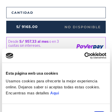
CANTIDAD
S/
9165
.
00
NO DISPONIBLE
MEDIOS DE PAGO DISPONIBLES
Esta página web usa cookies
Usamos cookies para ofrecerte la mejor experiencia
online. Dejanos saber si aceptas todas estas cookies.
Encuentras mas detalles
Aqui
Envíos a Lima y Provincia
Recojo en tienda gratis
Selección