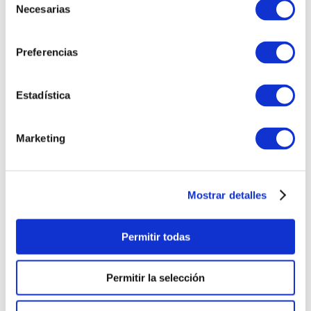
TAMBIÉN PODRÍA
Necesarias
de
INTERESARTE
consentimiento
Preferencias
Estadística
Marketing
Mostrar detalles
PULSERA
PULSERA GEORGE
CORAZONCITO BASIC
HOMBRE
S/
220
.
00
S/
230
.
00
Permitir todas
Permitir la selección