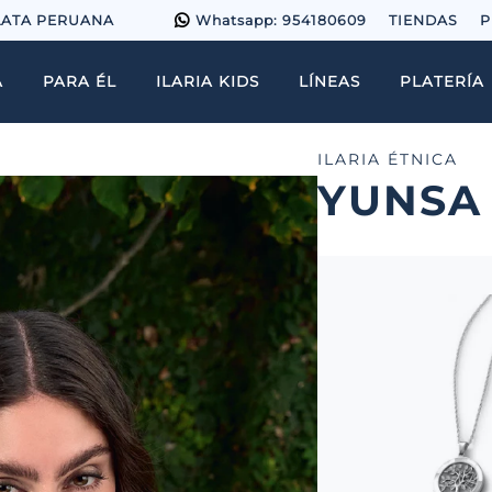
LATA PERUANA
Whatsapp: 954180609
TIENDAS
P
A
PARA ÉL
ILARIA KIDS
LÍNEAS
PLATERÍA
ILARIA ÉTNICA
YUNSA