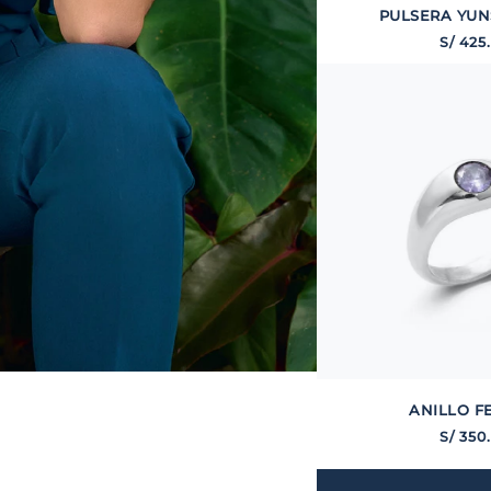
PULSERA YUN
S/
425
.
ANILLO F
S/
350
.