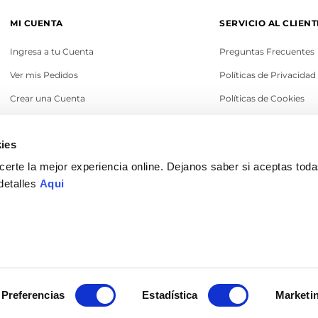
MI CUENTA
SERVICIO AL CLIENT
Ingresa a tu Cuenta
Preguntas Frecuentes
Ver mis Pedidos
Políticas de Privacidad
Crear una Cuenta
Políticas de Cookies
Recupera tu Contraseña
Términos y Condicione
ies
Política de Cambios
erte la mejor experiencia online. Dejanos saber si aceptas tod
Legales
detalles
Aqui
© 2022 Ilaría Perú. Todos los derechos reservados
Preferencias
Estadística
Marketi
DISEÑO & DESARROLLO POR
ENOVA