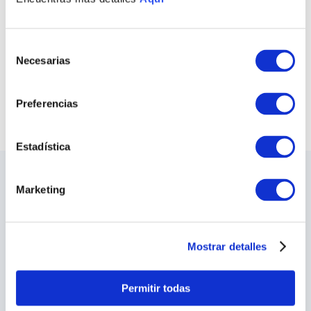
PULSERA VIRÚ
ANILLO VIRÚ
S/
1335
.
00
S/
595
.
00
Selección
Necesarias
de
COMPRAR TODO
consentimiento
VER TODAS LAS COLECCIONES
Preferencias
Estadística
LO ÚLTIMO DE ILARIA
Marketing
Sea el primero en conocer los nuevos y
apasionantes diseños, los eventos especiales,
las inauguraciones de tiendas y mucho más.
Mostrar detalles
SUSCRIBIRME
Permitir todas
He leído y acepto los
Terminos y Condiciones
y las