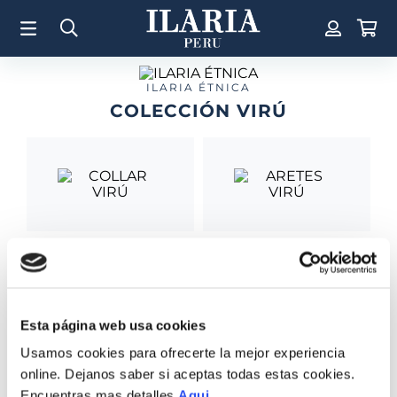
TÉRMINOS MÁS BUSCADOS
1
.
Aretes
2
.
Pulsera
ILARIA ÉTNICA
COLECCIÓN VIRÚ
3
.
Collar
4
.
Anillos
5
.
Perla
6
.
Pulsera Mujer
7
.
Anillo
COLLAR VIRÚ
ARETES VIRÚ
8
.
Corazon
S/
2815
.
00
S/
500
.
00
9
.
Cruz
Esta página web usa cookies
10
.
Pulsera Hombre
Usamos cookies para ofrecerte la mejor experiencia
online. Dejanos saber si aceptas todas estas cookies.
Encuentras mas detalles
Aqui