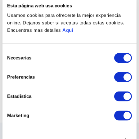
Esta página web usa cookies
COLLAR MAMBO
ARETES MAMBO
S/
720
.
00
S/
395
.
00
Usamos cookies para ofrecerte la mejor experiencia
online. Dejanos saber si aceptas todas estas cookies.
Encuentras mas detalles
Aqui
Selección
Necesarias
de
PULSERA MAMBO
consentimiento
S/
650
.
00
Preferencias
COMPRAR TODO
Estadística
VER TODAS LAS COLECCIONES
Marketing
LO ÚLTIMO DE ILARIA