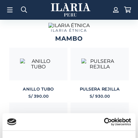
TÉRMINOS MÁS BUSCADOS
1
.
Aretes
2
.
Pulsera
ILARIA ÉTNICA
MAMBO
3
.
Collar
4
.
Anillos
5
.
Pulsera Mujer
6
.
Perla
7
.
Cruz
ANILLO TUBO
PULSERA REJILLA
8
.
Anillo
S/
390
.
00
S/
930
.
00
9
.
Corazon
10
.
Pulsera Hombre