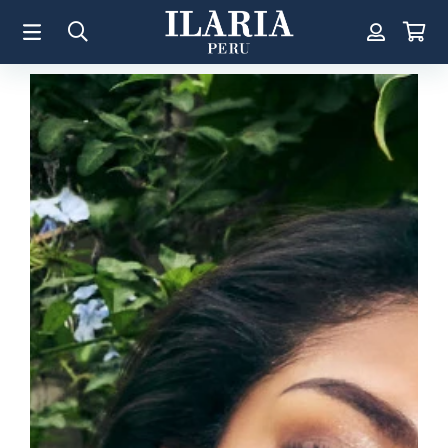
TÉRMINOS MÁS BUSCADOS
1
.
Aretes
2
.
Pulsera
3
.
Collar
4
.
Anillos
5
.
Pulsera Mujer
6
.
Perla
7
.
Cruz
8
.
Anillo
9
.
Corazon
10
.
Pulsera Hombre