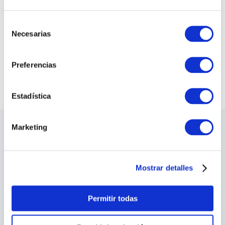
COLLAR CHINCHA
ANILLO CHINCHA
S/
1005
.
00
S/
700
.
00
Selección
Necesarias
de
COMPRAR TODO
consentimiento
Preferencias
VER TODAS LAS COLECCIONES
Estadística
Marketing
LO ÚLTIMO DE ILARIA
Sea el primero en conocer los nuevos y
apasionantes diseños, los eventos especiales,
Mostrar detalles
las inauguraciones de tiendas y mucho más.
SUSCRIBIRME
Permitir todas
He leído y acepto los
Terminos y Condiciones
y las