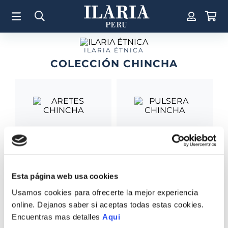
TÉRMINOS MÁS BUSCADOS
1
.
Aretes
2
.
Pulsera
ILARIA ÉTNICA
COLECCIÓN CHINCHA
3
.
Collar
4
.
Anillos
5
.
Perla
6
.
Pulsera Mujer
7
.
Anillo
ARETES CHINCHA
PULSERA CHINCHA
8
.
Corazon
S/
465
.
00
S/
2065
.
00
9
.
Cruz
Esta página web usa cookies
10
.
Pulsera Hombre
Usamos cookies para ofrecerte la mejor experiencia
online. Dejanos saber si aceptas todas estas cookies.
Encuentras mas detalles
Aqui