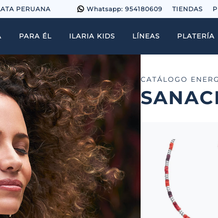
LATA PERUANA
Whatsapp: 954180609
TIENDAS
P
A
PARA ÉL
ILARIA KIDS
LÍNEAS
PLATERÍA
CATÁLOGO ENERG
SANAC