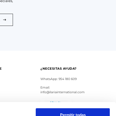
eciales,
E
E
¿NECESITAS AYUDA?
WhatsApp: 954 180 609
Email:
info@ilariainternational.com
s
Permitir todas