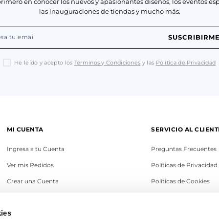
primero en conocer los nuevos y apasionantes diseños, los eventos esp
las inauguraciones de tiendas y mucho más.
SUSCRIBIRM
He leído y acepto los
Terminos y Condiciones
y las
Política de Privacidad
MI CUENTA
SERVICIO AL CLIENT
Ingresa a tu Cuenta
Preguntas Frecuentes
Ver mis Pedidos
Políticas de Privacidad
Crear una Cuenta
Políticas de Cookies
Recupera tu Contraseña
Términos y Condicione
ies
Política de Cambios