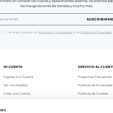
primero en conocer los nuevos y apasionantes diseños, los eventos esp
las inauguraciones de tiendas y mucho más.
SUSCRIBIRM
He leído y acepto los
Terminos y Condiciones
y las
Política de Privacidad
MI CUENTA
SERVICIO AL CLIENT
Ingresa a tu Cuenta
Preguntas Frecuentes
Ver mis Pedidos
Políticas de Privacidad
Crear una Cuenta
Políticas de Cookies
Recupera tu Contraseña
Términos y Condicione
ies
Política de Cambios