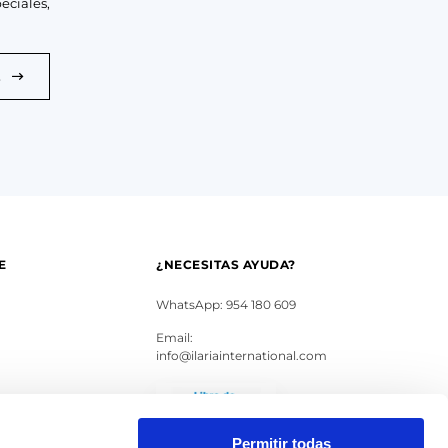
eciales,
E
E
¿NECESITAS AYUDA?
WhatsApp: 954 180 609
Email:
info@ilariainternational.com
s
Permitir todas