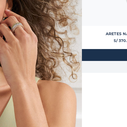
ARETES N
S/
370
.