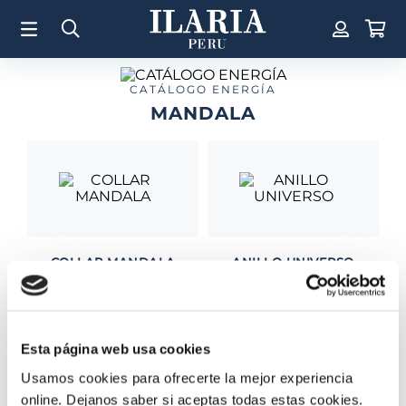
TÉRMINOS MÁS BUSCADOS
1
.
Aretes
2
.
Pulsera
CATÁLOGO ENERGÍA
MANDALA
3
.
Collar
4
.
Anillos
5
.
Pulsera Mujer
6
.
Perla
7
.
Cruz
COLLAR MANDALA
ANILLO UNIVERSO
8
.
Anillo
S/
1200
.
00
S/
360
.
00
9
.
Corazon
10
.
Pulsera Hombre
Esta página web usa cookies
Usamos cookies para ofrecerte la mejor experiencia
online. Dejanos saber si aceptas todas estas cookies.