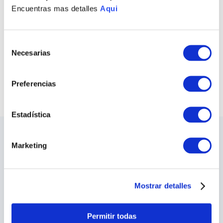
Encuentras mas detalles
Aqui
PULSERA UNIÓN
ÁGATA
S/
880
.
00
Selección
Necesarias
de
COMPRAR TODO
consentimiento
VER TODAS LAS COLECCIONES
Preferencias
Estadística
LO ÚLTIMO DE ILARIA
Marketing
Sea el primero en conocer los nuevos y
apasionantes diseños, los eventos especiales,
las inauguraciones de tiendas y mucho más.
Mostrar detalles
SUSCRIBIRME
Permitir todas