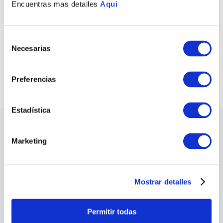
Encuentras mas detalles
Aqui
ANILLO MINI HOJAS
ARETES FUERZA
S/
220
.
00
S/
385
.
00
Selección
COMPRAR TODO
Necesarias
de
consentimiento
VER TODAS LAS COLECCIONES
Preferencias
Estadística
LO ÚLTIMO DE ILARIA
Marketing
Sea el primero en conocer los nuevos y
apasionantes diseños, los eventos especiales,
las inauguraciones de tiendas y mucho más.
Mostrar detalles
SUSCRIBIRME
Permitir todas
He leído y acepto los
Terminos y Condiciones
y las