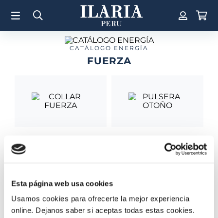
TÉRMINOS MÁS BUSCADOS
1
.
Aretes
2
.
Pulsera
CATÁLOGO ENERGÍA
FUERZA
3
.
Collar
4
.
Anillos
5
.
Pulsera Mujer
6
.
Perla
7
.
Cruz
COLLAR FUERZA
PULSERA OTOÑO
8
.
Anillo
S/
450
.
00
S/
480
.
00
9
.
Corazon
10
.
Pulsera Hombre
Esta página web usa cookies
Usamos cookies para ofrecerte la mejor experiencia
online. Dejanos saber si aceptas todas estas cookies.