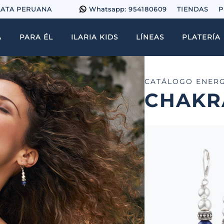
LATA PERUANA
Whatsapp: 954180609
TIENDAS
P
A
PARA ÉL
ILARIA KIDS
LÍNEAS
PLATERÍA
CATÁLOGO ENERG
CHAKR