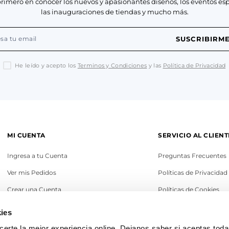
primero en conocer los nuevos y apasionantes diseños, los eventos esp
las inauguraciones de tiendas y mucho más.
SUSCRIBIRM
He leído y acepto los
Terminos y Condiciones
y las
Política de Privacidad
MI CUENTA
SERVICIO AL CLIENT
Ingresa a tu Cuenta
Preguntas Frecuentes
Ver mis Pedidos
Políticas de Privacidad
Crear una Cuenta
Políticas de Cookies
Recupera tu Contraseña
Términos y Condicione
ies
Política de Cambios
erte la mejor experiencia online. Dejanos saber si aceptas tod