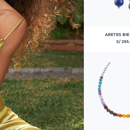
ARETES BI
S/
295
.