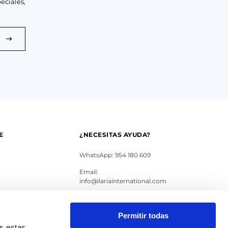
eciales,
E
E
¿NECESITAS AYUDA?
WhatsApp: 954 180 609
Email:
info@ilariainternational.com
s
Permitir todas
as estas