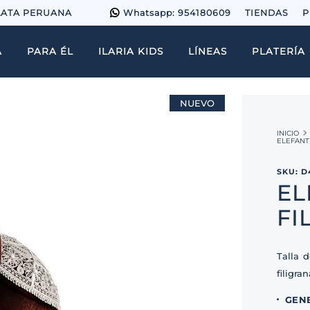
LATA PERUANA
Whatsapp: 954180609
TIENDAS
P
A
PARA ÉL
ILARIA KIDS
LÍNEAS
PLATERÍA
NUEVO
ELEFANT
SKU
:
D
EL
FI
Talla 
filigran
GEN