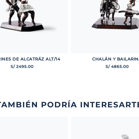
INES DE ALCATRÁZ ALT/14
CHALÁN Y BAILARI
S/
2495
.
00
S/
4865
.
00
TAMBIÉN PODRÍA INTERESART