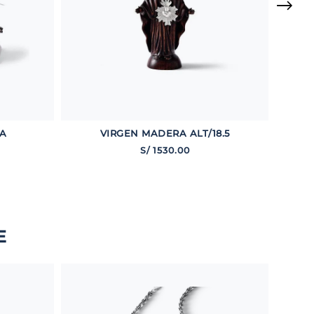
NA
VIRGEN MADERA ALT/18.5
S/
1530
.
00
E