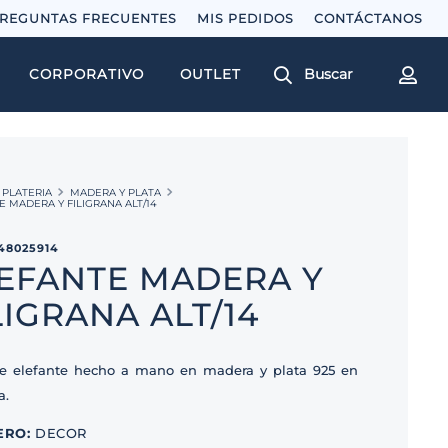
REGUNTAS FRECUENTES
MIS PEDIDOS
Buscar
CORPORATIVO
OUTLET
PLATERIA
MADERA Y PLATA
E MADERA Y FILIGRANA ALT/14
48025914
EFANTE MADERA Y
LIGRANA ALT/14
de elefante hecho a mano en madera y plata 925 en
a.
ERO
:
DECOR