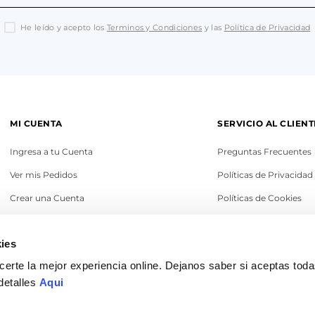
He leído y acepto los
Terminos y Condiciones
y las
Política de Privacidad
MI CUENTA
SERVICIO AL CLIENT
Ingresa a tu Cuenta
Preguntas Frecuentes
Ver mis Pedidos
Políticas de Privacidad
Crear una Cuenta
Políticas de Cookies
Recupera tu Contraseña
Términos y Condicione
ies
Política de Cambios
erte la mejor experiencia online. Dejanos saber si aceptas tod
Legales
detalles
Aqui