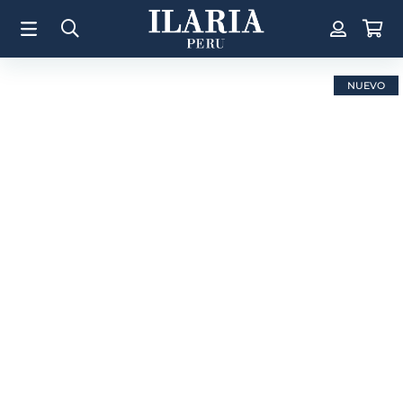
TÉRMINOS MÁS BUSCADOS
1
.
Aretes
2
.
Pulsera
NUEVO
3
.
Collar
4
.
Anillos
5
.
Pulsera Mujer
6
.
Perla
7
.
Cruz
8
.
Anillo
9
.
Corazon
10
.
Pulsera Hombre