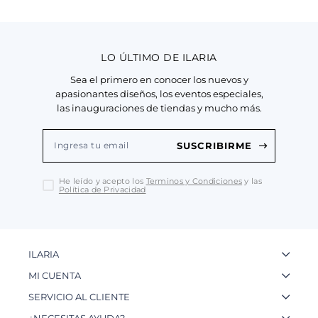
LO ÚLTIMO DE ILARIA
Sea el primero en conocer los nuevos y
apasionantes diseños, los eventos especiales,
las inauguraciones de tiendas y mucho más.
SUSCRIBIRME
He leído y acepto los
Terminos y Condiciones
y las
Política de Privacidad
ILARIA
La Marca
MI CUENTA
Nuestas Tiendas
Ingresa a tu Cuenta
SERVICIO AL CLIENTE
Nuestos Artesanos
Ver mis Pedidos
Preguntas Frecuentes