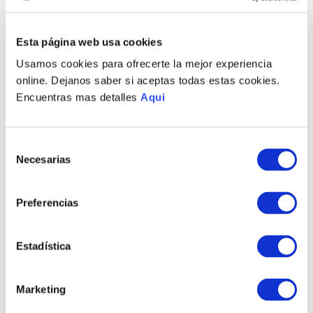
Recojo en tienda gratis
Esta página web usa cookies
PRODUCTOS RELACIONADOS
Usamos cookies para ofrecerte la mejor experiencia
online. Dejanos saber si aceptas todas estas cookies.
NUEVO
NUEVO
Encuentras mas detalles
Aqui
Selección
Necesarias
de
consentimiento
Preferencias
MARIPOSAS
GORRIÓN MEDIANO
VOLADORAS BASE
S/
1465
.
00
Estadística
AMATISTA
S/
1785
.
00
Marketing
TAMBIÉN PODRÍA