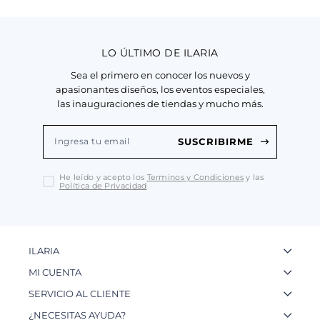
LO ÚLTIMO DE ILARIA
Sea el primero en conocer los nuevos y
apasionantes diseños, los eventos especiales,
las inauguraciones de tiendas y mucho más.
SUSCRIBIRME
He leído y acepto los
Terminos y Condiciones
y las
Política de Privacidad
ILARIA
La Marca
MI CUENTA
Nuestas Tiendas
Ingresa a tu Cuenta
SERVICIO AL CLIENTE
Nuestos Artesanos
Ver mis Pedidos
Preguntas Frecuentes
¿NECESITAS AYUDA?