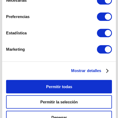
Necesarias
de
INTERESARTE
consentimiento
Preferencias
Estadística
Marketing
PULSERA
PULSERA GEORGE
Mostrar detalles
CORAZONCITO BASIC
HOMBRE
S/
220
.
00
S/
230
.
00
Permitir todas
Permitir la selección
Denegar