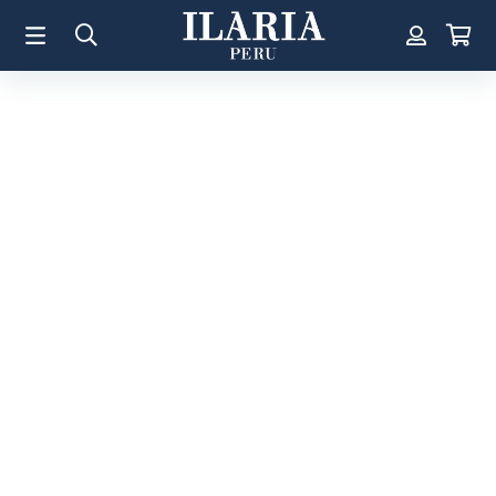
TÉRMINOS MÁS BUSCADOS
1
.
Aretes
2
.
Pulsera
3
.
Collar
4
.
Anillos
5
.
Pulsera Mujer
6
.
Perla
7
.
Cruz
8
.
Anillo
9
.
Corazon
10
.
Pulsera Hombre