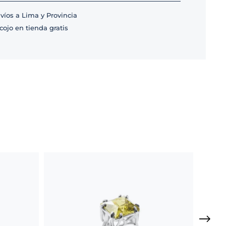
víos a Lima y Provincia
cojo en tienda gratis
AN