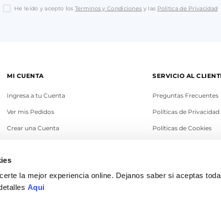
He leído y acepto los
Terminos y Condiciones
y las
Política de Privacidad
MI CUENTA
SERVICIO AL CLIENT
Ingresa a tu Cuenta
Preguntas Frecuentes
Ver mis Pedidos
Políticas de Privacidad
Crear una Cuenta
Políticas de Cookies
Recupera tu Contraseña
Términos y Condicione
ies
Política de Cambios
erte la mejor experiencia online. Dejanos saber si aceptas tod
Legales
detalles
Aqui