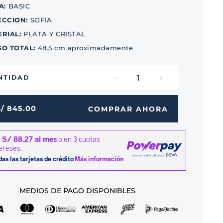
A
:
BASIC
ECCION
:
SOFIA
ERIAL
:
PLATA Y CRISTAL
GO TOTAL
:
48.5 cm aproximadamente
－
＋
NTIDAD
S/
845
.
00
COMPRAR AHORA
MEDIOS DE PAGO DISPONIBLES