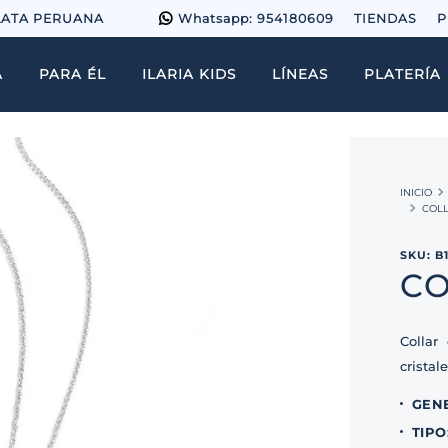
LATA PERUANA
Whatsapp: 954180609
TIENDAS
P
A
PARA ÉL
ILARIA KIDS
LÍNEAS
PLATERÍA
COLL
SKU
:
B
CO
Collar
cristal
GEN
TIPO