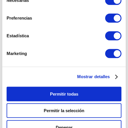
Necesarias
de
INTERESARTE
consentimiento
Preferencias
Estadística
Marketing
PULSERA
PULSERA GEORGE
Mostrar detalles
CORAZONCITO BASIC
HOMBRE
S/
220
.
00
S/
230
.
00
Permitir todas
Permitir la selección
Denegar