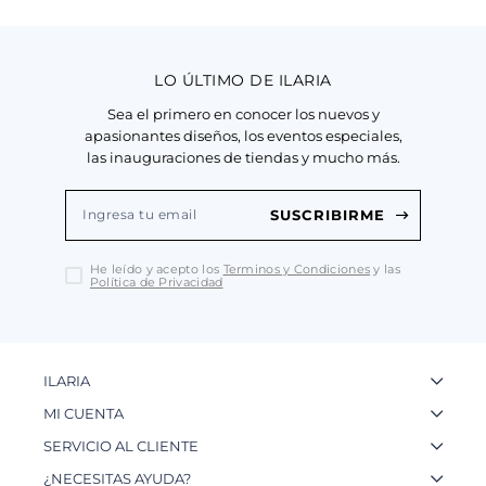
LO ÚLTIMO DE ILARIA
Sea el primero en conocer los nuevos y
apasionantes diseños, los eventos especiales,
las inauguraciones de tiendas y mucho más.
SUSCRIBIRME
He leído y acepto los
Terminos y Condiciones
y las
Política de Privacidad
ILARIA
La Marca
MI CUENTA
Nuestas Tiendas
Ingresa a tu Cuenta
SERVICIO AL CLIENTE
Nuestos Artesanos
Ver mis Pedidos
Preguntas Frecuentes
¿NECESITAS AYUDA?