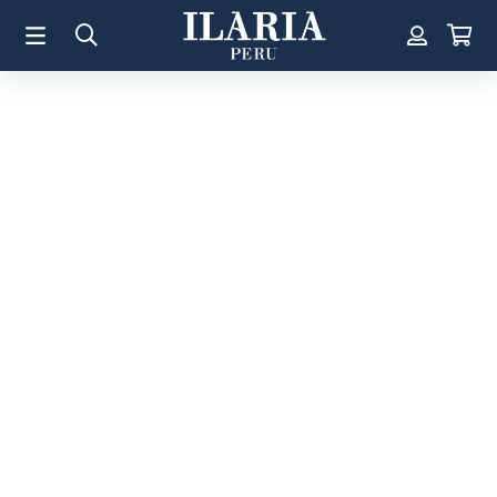
TÉRMINOS MÁS BUSCADOS
1
.
Aretes
2
.
Pulsera
3
.
Collar
4
.
Anillos
5
.
Pulsera Mujer
6
.
Perla
7
.
Cruz
8
.
Anillo
9
.
Corazon
10
.
Pulsera Hombre