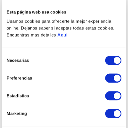
Esta página web usa cookies
PRODUCTOS RELACIONADOS
Usamos cookies para ofrecerte la mejor experiencia
online. Dejanos saber si aceptas todas estas cookies.
Encuentras mas detalles
Aqui
Selección
Necesarias
de
consentimiento
Preferencias
COLLAR LONDRES
PULSERA LONDRES
MISS
MISS
Estadística
S/
1335
.
00
S/
915
.
00
Marketing
TAMBIÉN PODRÍA
INTERESARTE