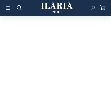
TÉRMINOS MÁS BUSCADOS
1
.
Aretes
2
.
Pulsera
3
.
Collar
4
.
Anillos
5
.
Perla
6
.
Pulsera Mujer
7
.
Anillo
8
.
Corazon
9
.
Cruz
10
.
Pulsera Hombre