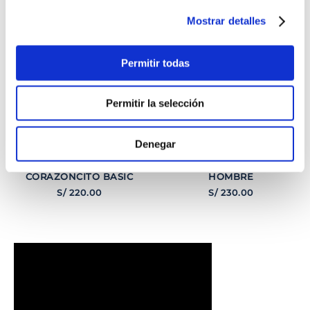
Mostrar detalles
Permitir todas
Permitir la selección
Denegar
PULSERA
PULSERA GEORGE
CORAZONCITO BASIC
HOMBRE
S/
220
.
00
S/
230
.
00