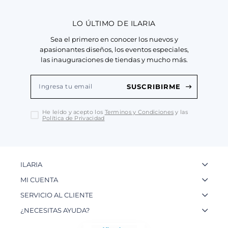
LO ÚLTIMO DE ILARIA
Sea el primero en conocer los nuevos y
apasionantes diseños, los eventos especiales,
las inauguraciones de tiendas y mucho más.
SUSCRIBIRME
He leído y acepto los
Terminos y Condiciones
y las
Política de Privacidad
ILARIA
La Marca
MI CUENTA
Nuestas Tiendas
Ingresa a tu Cuenta
SERVICIO AL CLIENTE
Nuestos Artesanos
Ver mis Pedidos
Preguntas Frecuentes
¿NECESITAS AYUDA?
Contacto
Crear una Cuenta
Políticas de Privacidad
WhatsApp: 954 180 609