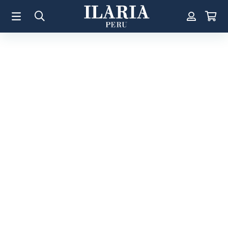
TÉRMINOS MÁS BUSCADOS
1
.
Aretes
2
.
Pulsera
3
.
Collar
4
.
Anillos
5
.
Perla
6
.
Pulsera Mujer
7
.
Anillo
8
.
Corazon
9
.
Cruz
10
.
Pulsera Hombre