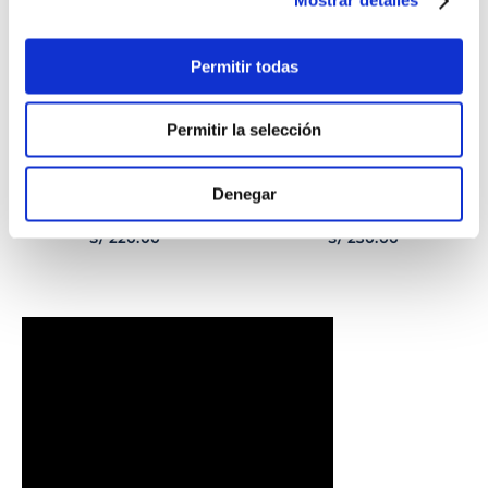
Mostrar detalles
Permitir todas
Permitir la selección
Denegar
PULSERA
PULSERA GEORGE
CORAZONCITO BASIC
HOMBRE
S/
220
.
00
S/
230
.
00