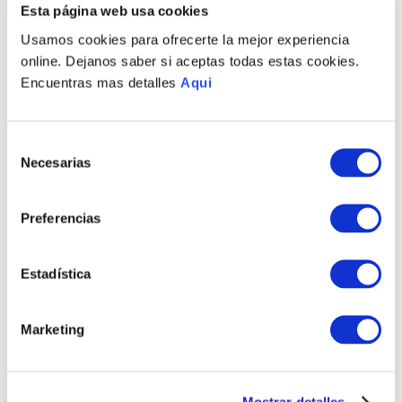
Esta página web usa cookies
Usamos cookies para ofrecerte la mejor experiencia
online. Dejanos saber si aceptas todas estas cookies.
Encuentras mas detalles
Aqui
Selección
Necesarias
de
consentimiento
Preferencias
ANILLO KATALIN
PULSERA KRISTIN
BASIC
BASIC
S/
795
.
00
S/
470
.
00
Estadística
TAMBIÉN PODRÍA
Marketing
INTERESARTE