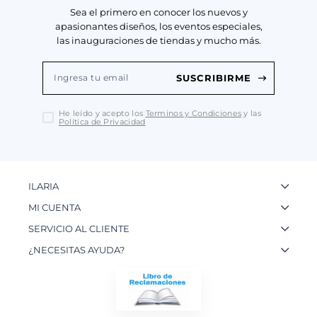
Sea el primero en conocer los nuevos y
apasionantes diseños, los eventos especiales,
las inauguraciones de tiendas y mucho más.
SUSCRIBIRME
He leído y acepto los
Terminos y Condiciones
y las
Política de Privacidad
ILARIA
La Marca
MI CUENTA
Nuestas Tiendas
Ingresa a tu Cuenta
SERVICIO AL CLIENTE
Nuestos Artesanos
Ver mis Pedidos
Preguntas Frecuentes
¿NECESITAS AYUDA?
Contacto
Crear una Cuenta
Políticas de Privacidad
WhatsApp: 954 180 609
Trabaja con nosotros
Recupera tu Contraseña
Políticas de Cookies
Email:
info@ilariainternational.com
Términos y Condiciones