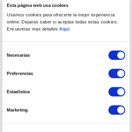
Envíos a Lima y Provincia
Esta página web usa cookies
Recojo en tienda gratis
Usamos cookies para ofrecerte la mejor experiencia
online. Dejanos saber si aceptas todas estas cookies.
PRODUCTOS RELACIONADOS
Encuentras mas detalles
Aqui
Selección
Necesarias
de
consentimiento
Preferencias
Estadística
PULSERA HUAYNO
ANILLO HUAYNO
CHAKANA
CHAKANA
Marketing
S/
995
.
00
S/
350
.
00