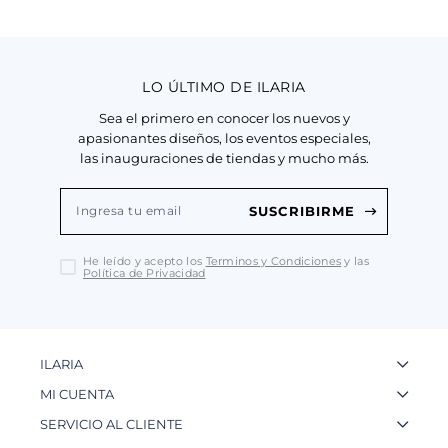
LO ÚLTIMO DE ILARIA
Sea el primero en conocer los nuevos y
apasionantes diseños, los eventos especiales,
las inauguraciones de tiendas y mucho más.
SUSCRIBIRME
He leído y acepto los
Terminos y Condiciones
y las
Política de Privacidad
ILARIA
La Marca
MI CUENTA
Nuestas Tiendas
Ingresa a tu Cuenta
SERVICIO AL CLIENTE