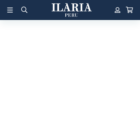
TÉRMINOS MÁS BUSCADOS
1
.
Aretes
2
.
Pulsera
3
.
Collar
4
.
Anillos
5
.
Pulsera Mujer
6
.
Perla
7
.
Cruz
8
.
Anillo
9
.
Corazon
10
.
Pulsera Hombre