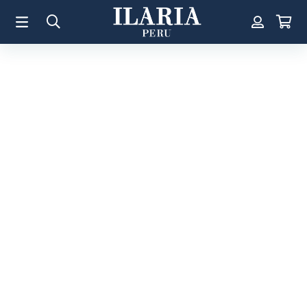
TÉRMINOS MÁS BUSCADOS
1
.
Aretes
2
.
Pulsera
3
.
Collar
4
.
Anillos
5
.
Perla
6
.
Pulsera Mujer
7
.
Anillo
8
.
Cruz
9
.
Corazon
10
.
Argollas