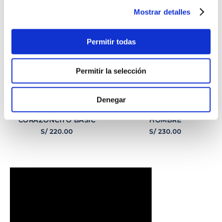
Mostrar detalles
Permitir todas
Permitir la selección
Denegar
PULSERA
PULSERA GEORGE
CORAZONCITO BASIC
HOMBRE
S/
220
.
00
S/
230
.
00