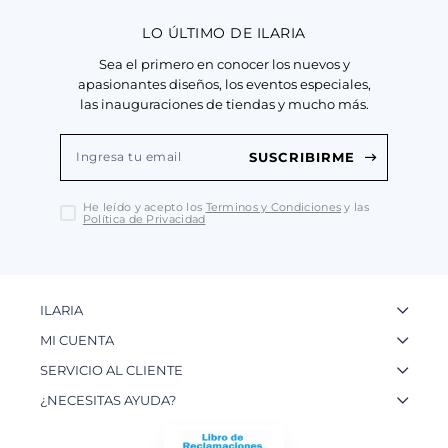
LO ÚLTIMO DE ILARIA
Sea el primero en conocer los nuevos y
apasionantes diseños, los eventos especiales,
las inauguraciones de tiendas y mucho más.
SUSCRIBIRME
He leído y acepto los
Terminos y Condiciones
y las
Política de Privacidad
ILARIA
La Marca
MI CUENTA
Nuestas Tiendas
Ingresa a tu Cuenta
SERVICIO AL CLIENTE
Nuestos Artesanos
Ver mis Pedidos
Preguntas Frecuentes
¿NECESITAS AYUDA?
Contacto
Crear una Cuenta
Políticas de Privacidad
WhatsApp: 954 180 609