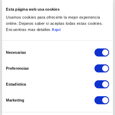
Esta página web usa cookies
PRODUCTOS RELACIONADOS
Usamos cookies para ofrecerte la mejor experiencia
online. Dejanos saber si aceptas todas estas cookies.
Encuentras mas detalles
Aqui
Selección
Necesarias
de
consentimiento
Preferencias
PULSERA GIADA BASIC
COLLAR GIADA BASIC
Estadística
S/
510
.
00
S/
1200
.
00
TAMBIÉN PODRÍA
Marketing
INTERESARTE