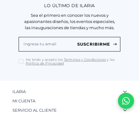
LO ÚLTIMO DE ILARIA
Sea el primero en conocer los nuevos y
apasionantes diseños, los eventos especiales,
las inauguraciones de tiendas y mucho más.
SUSCRIBIRME
He leído y acepto los
Terminos y Condiciones
y las
Política de Privacidad
ILARIA
La Marca
MI CUENTA
Nuestas Tiendas
Ingresa a tu Cuenta
SERVICIO AL CLIENTE
Nuestos Artesanos
Ver mis Pedidos
Preguntas Frecuentes
¿NECESITAS AYUDA?
Contacto
Crear una Cuenta
Políticas de Privacidad
WhatsApp: 954 180 609
Trabaja con nosotros
Recupera tu Contraseña
Políticas de Cookies