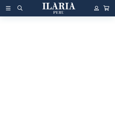
TÉRMINOS MÁS BUSCADOS
1
.
Aretes
2
.
Pulsera
3
.
Collar
4
.
Anillos
5
.
Perla
6
.
Pulsera Mujer
7
.
Anillo
8
.
Corazon
9
.
Pulsera Hombre
10
.
Cruz