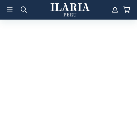
TÉRMINOS MÁS BUSCADOS
1
.
Aretes
2
.
Pulsera
3
.
Collar
4
.
Anillos
5
.
Perla
6
.
Pulsera Mujer
7
.
Anillo
8
.
Corazon
9
.
Cruz
10
.
Pulsera Hombre