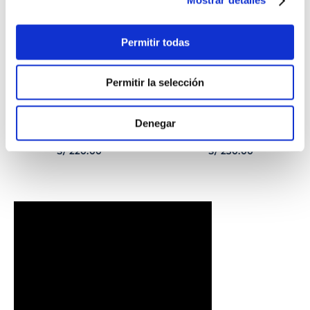
Mostrar detalles
Permitir todas
Permitir la selección
Denegar
PULSERA
PULSERA GEORGE
CORAZONCITO BASIC
HOMBRE
S/
220
.
00
S/
230
.
00