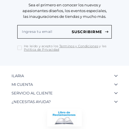
Sea el primero en conocer los nuevos y
apasionantes diseños, los eventos especiales,
las inauguraciones de tiendas y mucho más.
SUSCRIBIRME
He leído y acepto los
Terminos y Condiciones
y las
Política de Privacidad
ILARIA
La Marca
MI CUENTA
Nuestas Tiendas
Ingresa a tu Cuenta
SERVICIO AL CLIENTE
Nuestos Artesanos
Ver mis Pedidos
Preguntas Frecuentes
¿NECESITAS AYUDA?
Contacto
Crear una Cuenta
Políticas de Privacidad
WhatsApp: 954 180 609
Trabaja con nosotros
Recupera tu Contraseña
Políticas de Cookies
Email:
info@ilariainternational.com
Términos y Condiciones