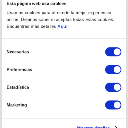
Esta página web usa cookies
Usamos cookies para ofrecerte la mejor experiencia
online. Dejanos saber si aceptas todas estas cookies.
Encuentras mas detalles
Aqui
Selección
Necesarias
de
consentimiento
Preferencias
ANILLO FABULOSO
PULSERA ESTILO
CLASSIC
CLASSIC
S/
680
.
00
S/
740
.
00
Estadística
TAMBIÉN PODRÍA
Marketing
INTERESARTE