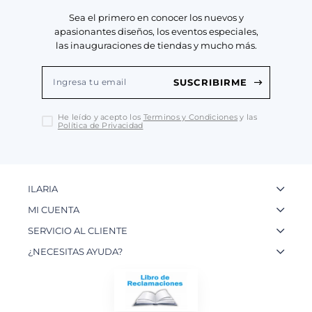
Sea el primero en conocer los nuevos y
apasionantes diseños, los eventos especiales,
las inauguraciones de tiendas y mucho más.
SUSCRIBIRME
He leído y acepto los
Terminos y Condiciones
y las
Política de Privacidad
ILARIA
La Marca
MI CUENTA
Nuestas Tiendas
Ingresa a tu Cuenta
SERVICIO AL CLIENTE
Nuestos Artesanos
Ver mis Pedidos
Preguntas Frecuentes
¿NECESITAS AYUDA?
Contacto
Crear una Cuenta
Políticas de Privacidad
WhatsApp: 954 180 609
Trabaja con nosotros
Recupera tu Contraseña
Políticas de Cookies
Email:
info@ilariainternational.com
Términos y Condiciones