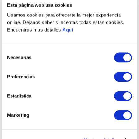
PRODUCTOS RELACIONADOS
Esta página web usa cookies
Usamos cookies para ofrecerte la mejor experiencia
online. Dejanos saber si aceptas todas estas cookies.
Encuentras mas detalles
Aqui
Selección
Necesarias
de
consentimiento
Preferencias
PULSERA ANIKA BASIC
ANILLO ANIKA BASIC
S/
1005
.
00
S/
440
.
00
Estadística
TAMBIÉN PODRÍA
Marketing
INTERESARTE