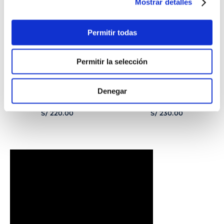
Mostrar detalles
Permitir todas
Permitir la selección
Denegar
PULSERA
PULSERA GEORGE
CORAZONCITO BASIC
HOMBRE
S/
220
.
00
S/
230
.
00