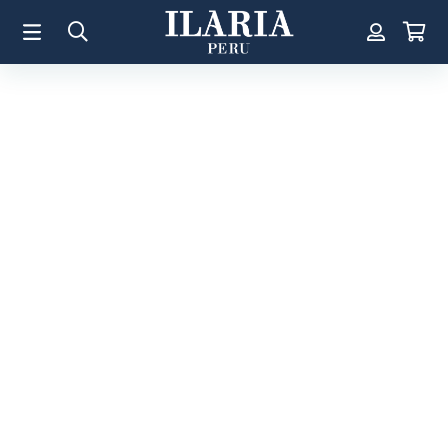
TÉRMINOS MÁS BUSCADOS
1
.
Aretes
2
.
Pulsera
3
.
Collar
4
.
Anillos
5
.
Perla
6
.
Pulsera Mujer
7
.
Anillo
8
.
Corazon
9
.
Pulsera Hombre
10
.
Cruz