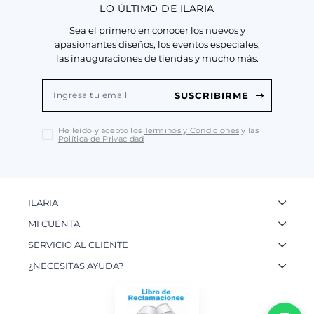
LO ÚLTIMO DE ILARIA
Sea el primero en conocer los nuevos y
apasionantes diseños, los eventos especiales,
las inauguraciones de tiendas y mucho más.
SUSCRIBIRME
He leído y acepto los
Terminos y Condiciones
y las
Política de Privacidad
ILARIA
La Marca
MI CUENTA
Nuestas Tiendas
Ingresa a tu Cuenta
SERVICIO AL CLIENTE
Nuestos Artesanos
Ver mis Pedidos
Preguntas Frecuentes
¿NECESITAS AYUDA?
Contacto
Crear una Cuenta
Políticas de Privacidad
WhatsApp: 954 180 609
Trabaja con nosotros
Recupera tu Contraseña
Políticas de Cookies
Email:
info@ilariainternational.com