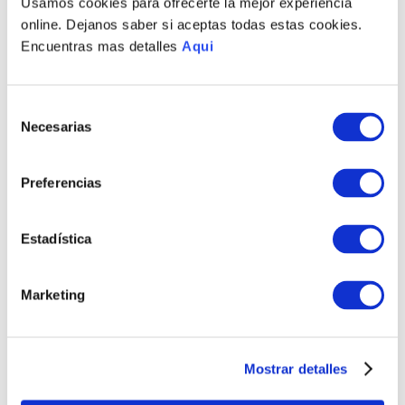
Usamos cookies para ofrecerte la mejor experiencia
PRODUCTOS RELACIONADOS
online. Dejanos saber si aceptas todas estas cookies.
Encuentras mas detalles
Aqui
Selección
Necesarias
de
consentimiento
Preferencias
Estadística
PULSERA WALID MD
ANILLO WALID
HOMBRE
S/
710
.
00
S/
415
.
00
Marketing
TAMBIÉN PODRÍA
INTERESARTE
Mostrar detalles