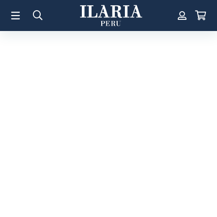
TÉRMINOS MÁS BUSCADOS
1
.
Aretes
2
.
Pulsera
3
.
Collar
4
.
Anillos
5
.
Perla
6
.
Pulsera Mujer
7
.
Anillo
8
.
Corazon
9
.
Pulsera Hombre
10
.
Cruz