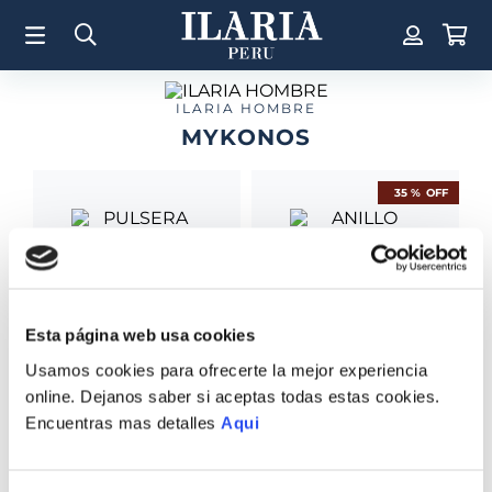
TÉRMINOS MÁS BUSCADOS
1
.
Aretes
2
.
Pulsera
ILARIA HOMBRE
MYKONOS
3
.
Collar
4
.
Anillos
35 %
OFF
5
.
Pulsera Mujer
6
.
Perla
7
.
Cruz
PULSERA MYKONOS
8
.
Anillo
Esta página web usa cookies
ANILLO MYKONOS
S/
315
.
00
HOMBRE
Usamos cookies para ofrecerte la mejor experiencia
9
.
Corazon
S/
535
.
00
S/
347
.
75
online. Dejanos saber si aceptas todas estas cookies.
10
.
Pulsera Hombre
Encuentras mas detalles
Aqui
COMPRAR TODO
VER TODAS LAS COLECCIONES