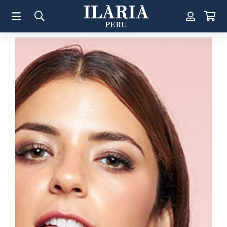
TÉRMINOS MÁS BUSCADOS
1
.
Aretes
2
.
Pulsera
3
.
Collar
4
.
Anillos
5
.
Perla
6
.
Pulsera Mujer
7
.
Anillo
8
.
Corazon
9
.
Pulsera Hombre
10
.
Cruz