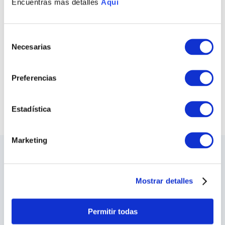
Encuentras mas detalles
Aqui
ANILLO OLAS
CLASSIC
Selección
Necesarias
S/
250
.
00
de
consentimiento
COMPRAR TODO
Preferencias
VER TODAS LAS COLECCIONES
Estadística
Marketing
LO ÚLTIMO DE ILARIA
Sea el primero en conocer los nuevos y
Mostrar detalles
apasionantes diseños, los eventos especiales,
las inauguraciones de tiendas y mucho más.
Permitir todas
SUSCRIBIRME