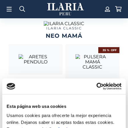
TÉRMINOS MÁS BUSCADOS
1
.
Aretes
2
.
Pulsera
ILARIA CLASSIC
NEO MAMÁ
3
.
Collar
4
.
Anillos
35 %
OFF
5
.
Perla
6
.
Pulsera Mujer
7
.
Anillo
ARETES PENDULO
8
.
Corazon
PULSERA MAMÁ
S/
500
.
00
CLASSIC
9
.
Cruz
S/
879
.
00
S/
571
.
35
Esta página web usa cookies
10
.
Pulsera Hombre
Usamos cookies para ofrecerte la mejor experiencia
online. Dejanos saber si aceptas todas estas cookies.