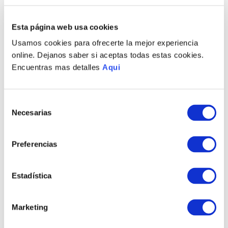
Recojo en tienda gratis
Esta página web usa cookies
PRODUCTOS RELACIONADOS
Usamos cookies para ofrecerte la mejor experiencia
online. Dejanos saber si aceptas todas estas cookies.
NUEVO
NUEVO
Encuentras mas detalles
Aqui
Selección
Necesarias
de
consentimiento
Preferencias
AMAZONA ALT/23
BAILARINES DE
ALCATRÁZ ALT/14
Estadística
S/
4465
.
00
S/
2495
.
00
Marketing
TAMBIÉN PODRÍA