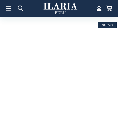
TÉRMINOS MÁS BUSCADOS
1
.
Aretes
2
.
Pulsera
NUEVO
3
.
Collar
4
.
Anillos
5
.
Pulsera Mujer
6
.
Perla
7
.
Cruz
8
.
Anillo
9
.
Corazon
10
.
Pulsera Hombre