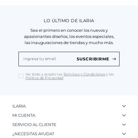
LO ÚLTIMO DE ILARIA
Sea el primero en conocer los nuevos y
apasionantes diseños, los eventos especiales,
las inauguraciones de tiendas y mucho más.
SUSCRIBIRME
He leído y acepto los
Terminos y Condiciones
y las
Política de Privacidad
ILARIA
La Marca
MI CUENTA
Nuestas Tiendas
Ingresa a tu Cuenta
SERVICIO AL CLIENTE
Nuestos Artesanos
Ver mis Pedidos
Preguntas Frecuentes
¿NECESITAS AYUDA?