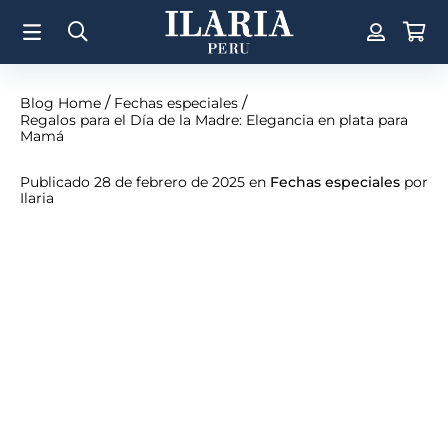
TÉRMINOS MÁS BUSCADOS
1
.
Aretes
2
.
Pulsera
/
/
Blog Home
Fechas especiales
Regalos para el Día de la Madre: Elegancia en plata para
3
.
Collar
Mamá
4
.
Anillos
Publicado 28 de febrero de 2025 en
Fechas especiales
por
Ilaria
5
.
Perla
6
.
Pulsera Mujer
7
.
Anillo
8
.
Corazon
9
.
Cruz
10
.
Pulsera Hombre