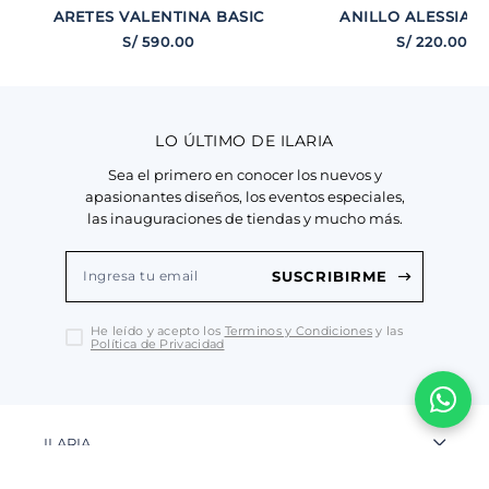
ARETES VALENTINA BASIC
ANILLO ALESSIA B
S/
590
.
00
S/
220
.
00
LO ÚLTIMO DE ILARIA
Sea el primero en conocer los nuevos y
apasionantes diseños, los eventos especiales,
las inauguraciones de tiendas y mucho más.
SUSCRIBIRME
He leído y acepto los
Terminos y Condiciones
y las
Política de Privacidad
ILARIA
La Marca
MI CUENTA