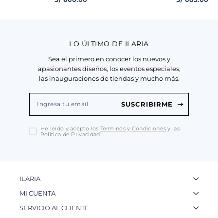
LO ÚLTIMO DE ILARIA
Sea el primero en conocer los nuevos y
apasionantes diseños, los eventos especiales,
las inauguraciones de tiendas y mucho más.
SUSCRIBIRME
He leído y acepto los
Terminos y Condiciones
y las
Política de Privacidad
ILARIA
La Marca
MI CUENTA
Nuestas Tiendas
Ingresa a tu Cuenta
SERVICIO AL CLIENTE