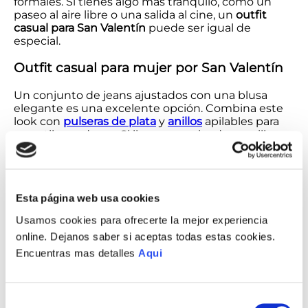
formales. Si tienes algo más tranquilo, como un
paseo al aire libre o una salida al cine, un
outfit
casual para San Valentín
puede ser igual de
especial.
Outfit casual para mujer por San Valentín
Un conjunto de jeans ajustados con una blusa
elegante es una excelente opción. Combina este
look con
pulseras de plata
y
anillos
apilables para
un estilo moderno. Si llevas un peinado sencillo,
unos
aretes pequeños
pueden ser el detalle que
complete tu outfit.
Outfit casual para hombre por San
Esta página web usa cookies
Valentín
Usamos cookies para ofrecerte la mejor experiencia
Para los hombres, un look con jeans oscuros, una
online. Dejanos saber si aceptas todas estas cookies.
camisa de manga larga y zapatillas blancas es ideal.
Encuentras mas detalles
Aqui
Las
pulseras de plata
son joyas sutiles que estilizan
cualquier atuendo.
Cómo elegir la joyería adecuada
Selección