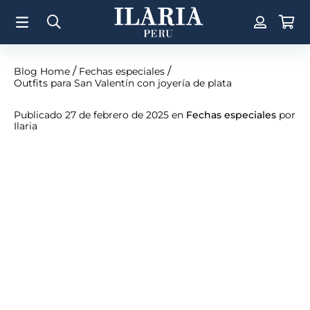
TÉRMINOS MÁS BUSCADOS
1
.
Aretes
2
.
Pulsera
/
/
Blog Home
Fechas especiales
Outfits para San Valentín con joyería de plata
3
.
Collar
4
.
Anillos
Publicado 27 de febrero de 2025 en
Fechas especiales
por
Ilaria
5
.
Perla
6
.
Pulsera Mujer
7
.
Anillo
8
.
Cruz
9
.
Corazon
10
.
Argollas