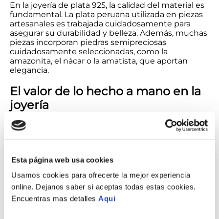
En la joyería de plata 925, la calidad del material es
fundamental. La plata peruana utilizada en piezas
artesanales es trabajada cuidadosamente para
asegurar su durabilidad y belleza. Además, muchas
piezas incorporan piedras semipreciosas
cuidadosamente seleccionadas, como la
amazonita, el nácar o la amatista, que aportan
elegancia.
El valor de lo hecho a mano en la
joyería
Tradición y cultura en cada pieza
Cada joya artesanal refleja técnicas transmitidas de
generación en generación. En Ilaria, nos
Esta página web usa cookies
enorgullecemos de trabajar con los
mejores
artesanos peruanos
, quienes crean piezas que
Usamos cookies para ofrecerte la mejor experiencia
cuentan historias. Desde delicados anillos hasta
online. Dejanos saber si aceptas todas estas cookies.
preciosos collares, cada joya es una muestra del
Encuentras mas detalles
Aqui
talento y la dedicación de los orfebres peruanos.
Hoy en día seguimos utilizando una serie de